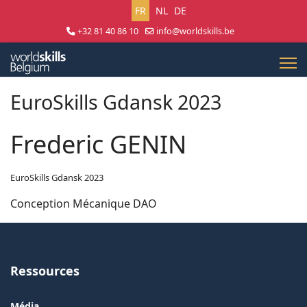
Sélectionnez votre langue
FR
NL
DE
+32 81 40 86 10
info@worldskills.be
Lun - Jeu 8:30 - 17:00 | Ven 8:30 - 15:00
EuroSkills Gdansk 2023
Frederic GENIN
EuroSkills Gdansk 2023
Conception Mécanique DAO
Ressources
Média