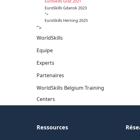
EuroSkills Graz 2021
EuroSkills Gdansk 2023
">
EuroSkills Herning 2025
">
WorldSkills
Equipe
Experts
Partenaires
WorldSkills Belgium Training
Centers
Ressources
Rése