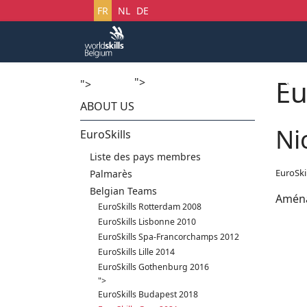
Sélectionnez votre langue
FR
NL
DE
Eu
">
Accueil
Startech's Days
">
ABOUT US
Ni
EuroSkills
Liste des pays membres
EuroSki
Palmarès
Belgian Teams
Aména
EuroSkills Rotterdam 2008
EuroSkills Lisbonne 2010
EuroSkills Spa-Francorchamps 2012
EuroSkills Lille 2014
EuroSkills Gothenburg 2016
">
EuroSkills Budapest 2018