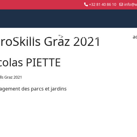
+32 81 40 86 10
info@wo
roSkills Graz 2021
">
a
Compétition nationale
WorldSkills Shanghai 2026
colas PIETTE
lls Graz 2021
gement des parcs et jardins