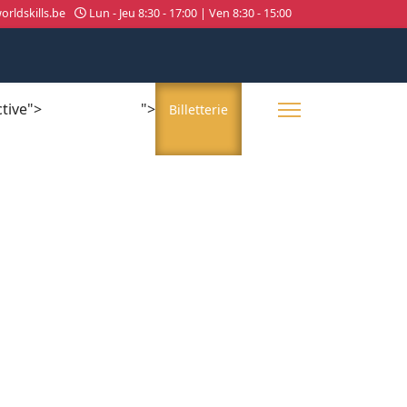
rldskills.be
Lun - Jeu 8:30 - 17:00 | Ven 8:30 - 15:00
ctive">
">
About us
Billetterie