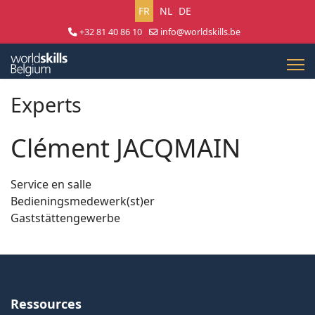
Sélectionnez votre langue
FR
NL
DE
+32 81 40 86 10
info@worldskills.be
Lun - Jeu 8:30 - 17:00 | Ven 8:30 - 15:00
Experts
Clément JACQMAIN
Service en salle
Bedieningsmedewerk(st)er
Gaststättengewerbe
Ressources