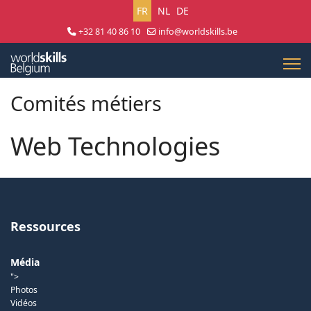
Sélectionnez votre langue
FR
NL
DE
+32 81 40 86 10
info@worldskills.be
Lun - Jeu 8:30 - 17:00 | Ven 8:30 - 15:00
Comités métiers
Web Technologies
Ressources
Média
">
Photos
Vidéos