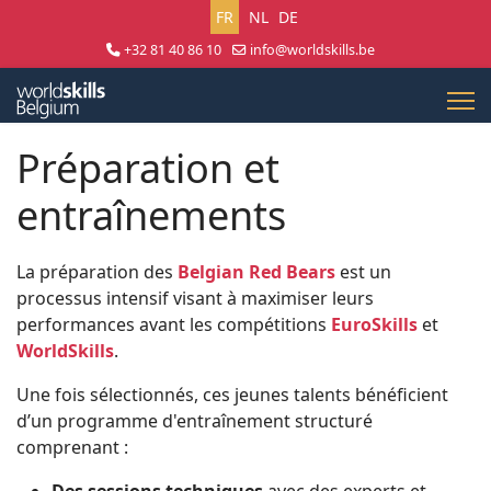
Sélectionnez votre langue
FR
NL
DE
+32 81 40 86 10
info@worldskills.be
Lun - Jeu 8:30 - 17:00 | Ven 8:30 - 15:00
Préparation et
entraînements
La préparation des
Belgian Red Bears
est un
processus intensif visant à maximiser leurs
performances avant les compétitions
EuroSkills
et
WorldSkills
.
Une fois sélectionnés, ces jeunes talents bénéficient
d’un programme d'entraînement structuré
comprenant :