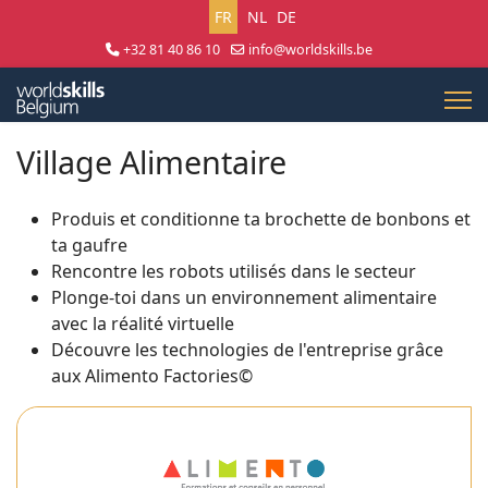
Sélectionnez votre langue
FR
NL
DE
+32 81 40 86 10
info@worldskills.be
Lun - Jeu 8:30 - 17:00 | Ven 8:30 - 15:00
Village Alimentaire
Produis et conditionne ta brochette de bonbons et
ta gaufre
Rencontre les robots utilisés dans le secteur
Plonge-toi dans un environnement alimentaire
avec la réalité virtuelle
Découvre les technologies de l'entreprise grâce
aux Alimento Factories©