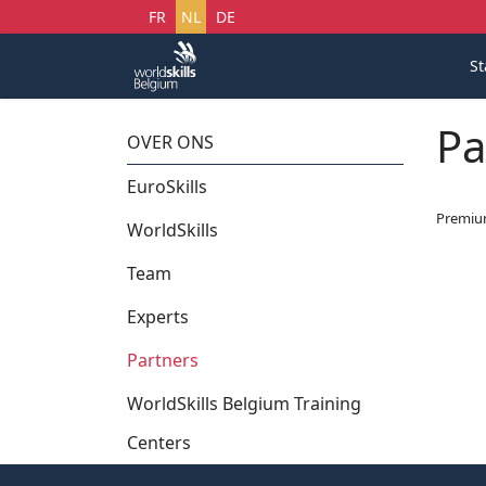
Selecteer uw taal
FR
NL
DE
St
Pa
OVER ONS
EuroSkills
Premi
WorldSkills
Team
Experts
Partners
WorldSkills Belgium Training
Centers