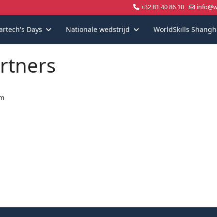
+32 81 40 86 10
info@wo
artech's Days
Nationale wedstrijd
WorldSkills Shangh
rtners
um