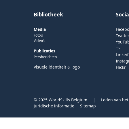
Bibliotheek
Soci
Media
Faceb
Foto’s
Twitter
Video’s
YouTu
">
Publicaties
Linked
Persberichten
Insta
Visuele identiteit & logo
Flickr
© 2025 WorldSkills Belgium
|
Leden van het
Juridische informatie
Sitemap