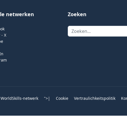
ale netwerken
Zoeken
Zoeken
ook
 - X
be
In
gram
 WorldSkills-netwerk
">
|
Cookie
Vertraulichkeitspolitik
Ko