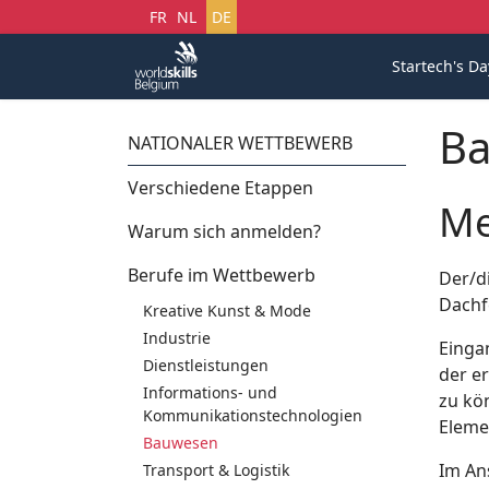
Sprache auswählen
FR
NL
DE
Startech's Da
B
NATIONALER WETTBEWERB
Verschiedene Etappen
Me
Warum sich anmelden?
Berufe im Wettbewerb
Der/d
Dachfe
Kreative Kunst & Mode
Industrie
Einga
Dienstleistungen
der er
Informations- und
zu kö
Kommunikationstechnologien
Eleme
Bauwesen
Im Ans
Transport & Logistik