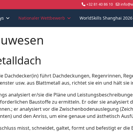
+32 81 40 86 10
info@wo
ys
Nationaler Wettbewerb
WorldSkills Shanghai 2026
auwesen
talldach
ie Dachdecker(in) führt Dachdeckungen, Regenrinnen, Rege
nster usw. aus Blattmetall aus, richtet sie ein und hält sie 
ngs analysiert er/sie die Pläne und Leistungsbeschreibung
forderlichen Baustoffe zu ermitteln. Er oder sie analysiert 
nnen.; er analysiert vor die Zwischenbodenauslegung (Zei
nten) und den Anriss, um eine genaue und ästhetisch Ausf
chluss misst, schneidet, galtet, formt und befestigt er die 