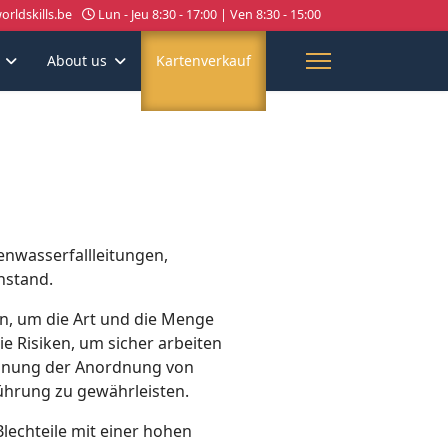
rldskills.be
Lun - Jeu 8:30 - 17:00 | Ven 8:30 - 15:00
About us
Kartenverkauf
nwasserfallleitungen,
instand.
en, um die Art und die Menge
die Risiken, um sicher arbeiten
chnung der Anordnung von
ührung zu gewährleisten.
Blechteile mit einer hohen