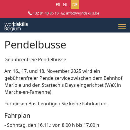
Sprache auswählen
FR
NL
DE
+32 81 40 86 10
info@worldskills.be
Lun - Jeu 8:30 - 17:00 | Ven 8:30 - 15:00
Pendelbusse
Gebührenfreie Pendelbusse
Am 16., 17. und 18. November 2025 wird ein
gebührenfreier Pendelservice zwischen dem Bahnhof
Marloie und den Startech's Days eingerichtet (WeX in
Marche-en-Famenne).
Für diesen Bus benötigen Sie keine Fahrkarten.
Fahrplan
- Sonntag, den 16.11.: von 8.00 h bis 17.00 h