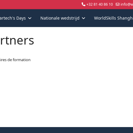
+32 81 40 86 10
info@wo
artech's Days
Nationale wedstrijd
WorldSkills Shangh
rtners
ires de formation