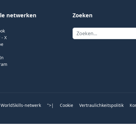
ale netwerken
Zoeken
Zoeken
ook
 - X
be
In
gram
 WorldSkills-netwerk
">
|
Cookie
Vertraulichkeitspolitik
Ko