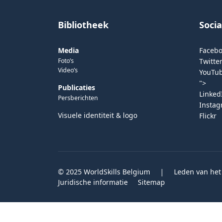
Bibliotheek
Soci
Media
Faceb
Foto’s
Twitter
Video’s
YouTu
">
Publicaties
Linked
Persberichten
Insta
Visuele identiteit & logo
Flickr
© 2025 WorldSkills Belgium
|
Leden van het
Juridische informatie
Sitemap