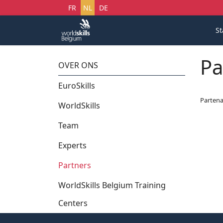
Selecteer uw taal
FR
NL
DE
St
Pa
OVER ONS
EuroSkills
Partena
WorldSkills
Team
Experts
Partners
WorldSkills Belgium Training
Centers