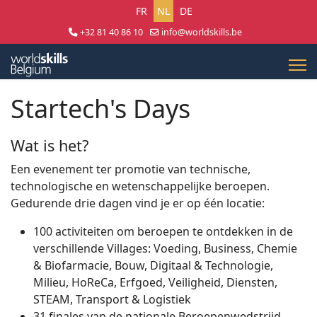
Selecteer uw taal
FR
NL
DE
+32 81 40 86 10
info@worldskills.be
Lun - Jeu 8:30 - 17:00 | Ven 8:30 - 15:00
Startech's Days
Wat is het?
Een evenement ter promotie van technische,
technologische en wetenschappelijke beroepen.
Gedurende drie dagen vind je er op één locatie:
100 activiteiten om beroepen te ontdekken in de
verschillende Villages: Voeding, Business, Chemie
& Biofarmacie, Bouw, Digitaal & Technologie,
Milieu, HoReCa, Erfgoed, Veiligheid, Diensten,
STEAM, Transport & Logistiek
31 finales van de nationale Beroepenwedstrijd