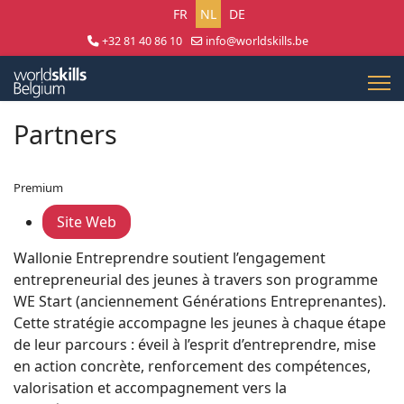
Selecteer uw taal
FR
NL
DE
+32 81 40 86 10
info@worldskills.be
Lun - Jeu 8:30 - 17:00 | Ven 8:30 - 15:00
Partners
Premium
Site Web
Wallonie Entreprendre soutient l’engagement
entrepreneurial des jeunes à travers son programme
WE Start (anciennement Générations Entreprenantes).
Cette stratégie accompagne les jeunes à chaque étape
de leur parcours : éveil à l’esprit d’entreprendre, mise
en action concrète, renforcement des compétences,
valorisation et accompagnement vers la