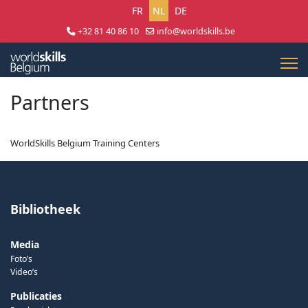
Selecteer uw taal
FR
NL
DE
+32 81 40 86 10
info@worldskills.be
Lun - Jeu 8:30 - 17:00 | Ven 8:30 - 15:00
Partners
WorldSkills Belgium Training Centers
Bibliotheek
Media
Foto’s
Video’s
Publicaties