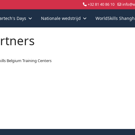
+32 81 40 86 10
info@wo
artech's Days
Nationale wedstrijd
WorldSkills Shangh
rtners
ills Belgium Training Centers