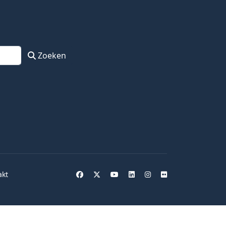
Zoeken
akt