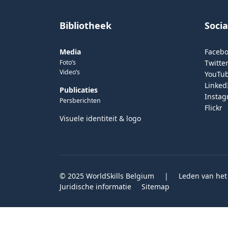
Bibliotheek
Soci
Media
Faceb
Foto’s
Twitter
Video’s
YouTu
Linked
Publicaties
Insta
Persberichten
Flickr
Visuele identiteit & logo
© 2025 WorldSkills Belgium
|
Leden van het
Juridische informatie
Sitemap