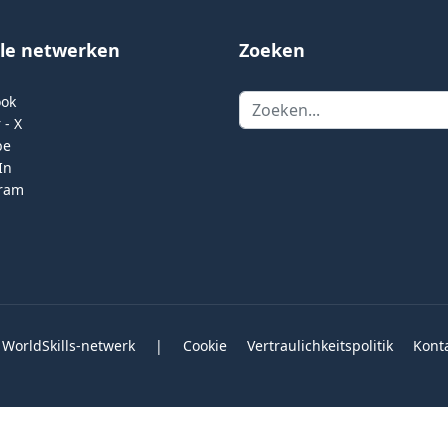
ale netwerken
Zoeken
Zoeken
ook
 - X
be
In
gram
 WorldSkills-netwerk
|
Cookie
Vertraulichkeitspolitik
Kont