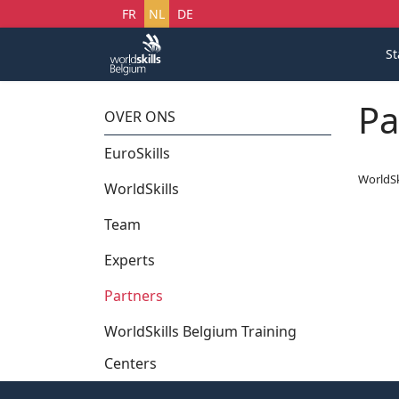
Selecteer uw taal
FR
NL
DE
St
Pa
OVER ONS
EuroSkills
WorldSk
WorldSkills
Team
Experts
Partners
WorldSkills Belgium Training
Centers