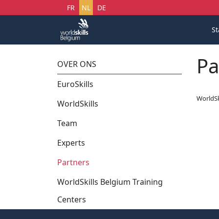
Selecteer uw taal
FR
NL
DE
St
Pa
OVER ONS
EuroSkills
WorldSk
WorldSkills
Team
Experts
Partners
WorldSkills Belgium Training
Centers