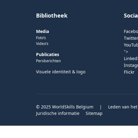
Bibliotheek
Soci
Media
Faceb
Foto’s
Twitter
Video’s
YouTu
">
Publicaties
Linked
Persberichten
Insta
Visuele identiteit & logo
Flickr
© 2025 WorldSkills Belgium
|
Leden van het
Juridische informatie
Sitemap