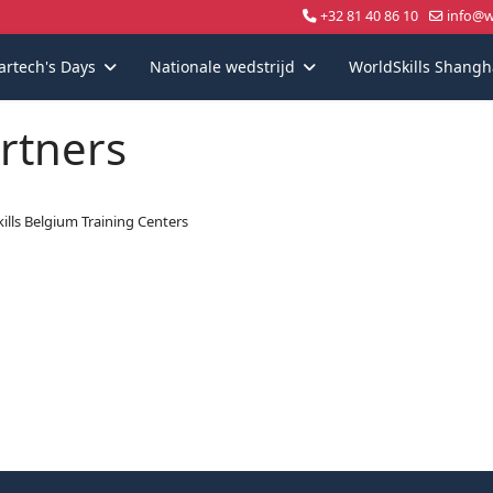
+32 81 40 86 10
info@wo
artech's Days
Nationale wedstrijd
WorldSkills Shangh
rtners
ills Belgium Training Centers