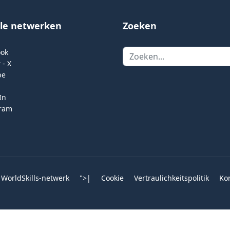
ale netwerken
Zoeken
Zoeken
ook
 - X
be
In
gram
 WorldSkills-netwerk
">
|
Cookie
Vertraulichkeitspolitik
Ko