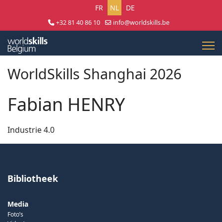
Selecteer uw taal
FR
NL
DE
+32 81 40 86 10
info@worldskills.be
Lun - Jeu 8:30 - 17:00 | Ven 8:30 - 15:00
WorldSkills Shanghai 2026
Fabian HENRY
Industrie 4.0
Bibliotheek
Media
Foto’s