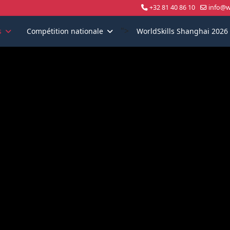
+32 81 40 86 10
info@wo
">
s
Compétition nationale
WorldSkills Shanghai 2026