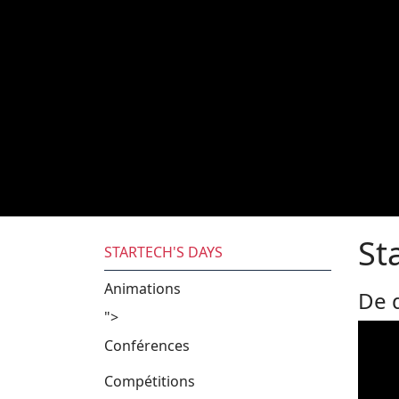
St
STARTECH'S DAYS
Animations
De q
">
Conférences
Compétitions