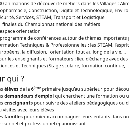
00 animations de découverte métiers dans les Villages : Ali
iopharmacie, Construction, Digital et Technologique, Envi
écurité, Services, STEAM, Transport et Logistique
1 finales du Championnat national des métiers
 espace orientation
 programme de conférences autour de thèmes importants p
ormation Techniques & Professionnelles : les STEAM, l’esprit
ropéens, la diffusion, l’orientation tout au long de la vie,...
our les enseignants et formateurs : lieu d’échange avec des 
ciences et Techniques (Stage scolaire, formation continue,...
r qui ?
ème
es
élèves
de la 6
primaire jusqu’au supérieur pour découv
es
demandeurs d’emploi
qui cherchent une formation ou 
es
enseignants
pour suivre des ateliers pédagogiques ou d
u visites avec leurs élèves
es
familles
pour mieux accompagner leurs enfants dans un c
ersonnel et professionnel épanouissant