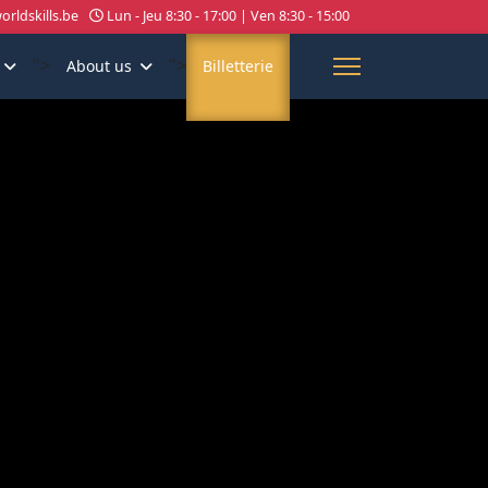
rldskills.be
Lun - Jeu 8:30 - 17:00 | Ven 8:30 - 15:00
">
">
About us
Billetterie