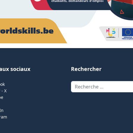
aux sociaux
Rechercher
Rechercher
ook
 - X
be
In
gram