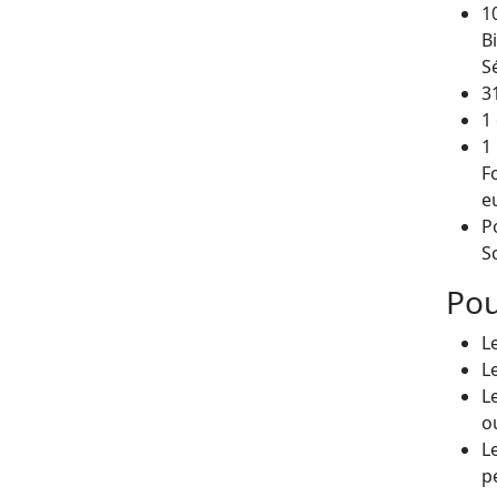
1
B
S
3
1
1
F
eu
P
S
Pou
L
L
L
o
L
p