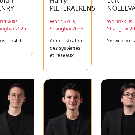
bian
Harry
Loïc
ENRY
PIETERAERENS
NOLLEV
ldSkills
WorldSkills
WorldSkills
anghai 2026
Shanghai 2026
Shanghai 2
ustrie 4.0
Administration
Service en s
des systèmes
et réseaux