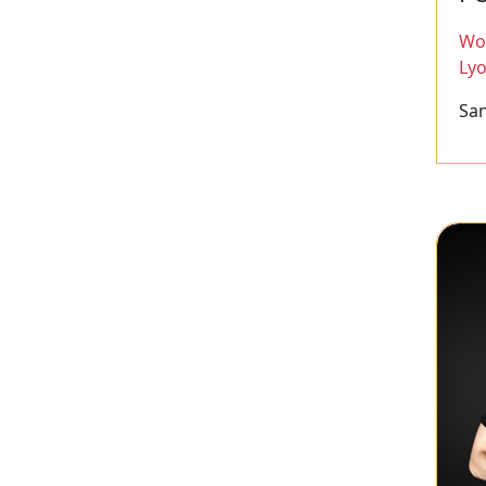
Wor
Ly
San