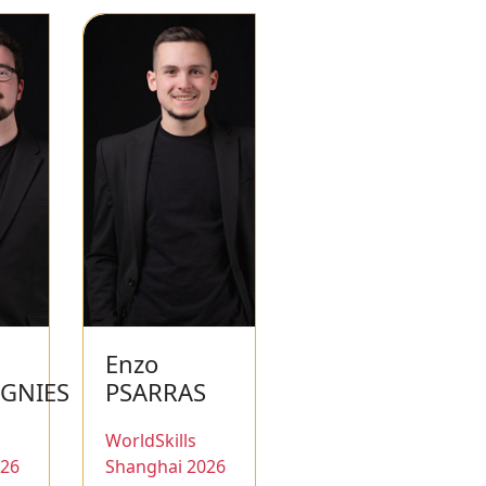
Enzo
GNIES
PSARRAS
WorldSkills
026
Shanghai 2026