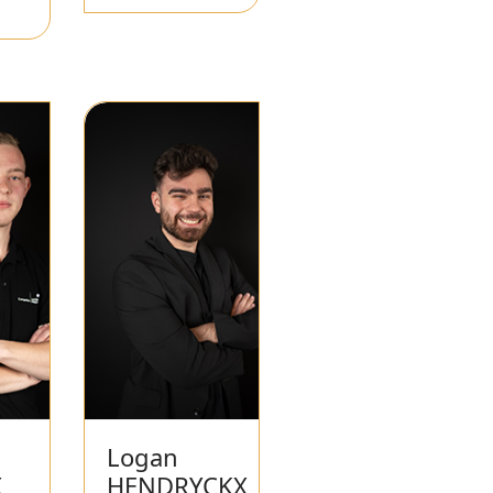
Logan
X
HENDRYCKX