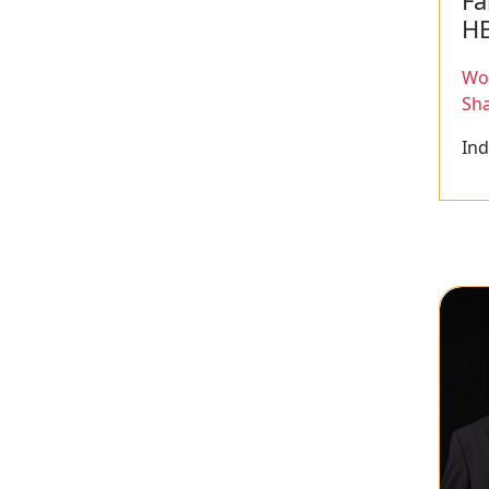
Fa
H
Wor
Sh
Ind