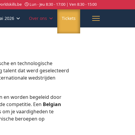
rldskills.be
Lun - Jeu 8:30 - 17:00 | Ven 8:30 - 15:00
ai 2026
Over ons
Tickets
ische en technologische
g talent dat werd geselecteerd
ternationale wedstrijden
ren en worden begeleid door
 de competitie. Een
Belgian
ns om je vaardigheden te
hnische beroepen op