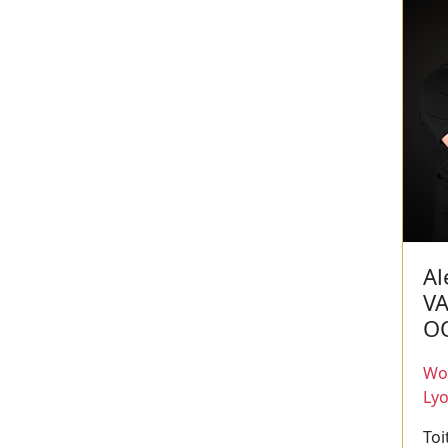
Al
V
O
Wor
Ly
Toi