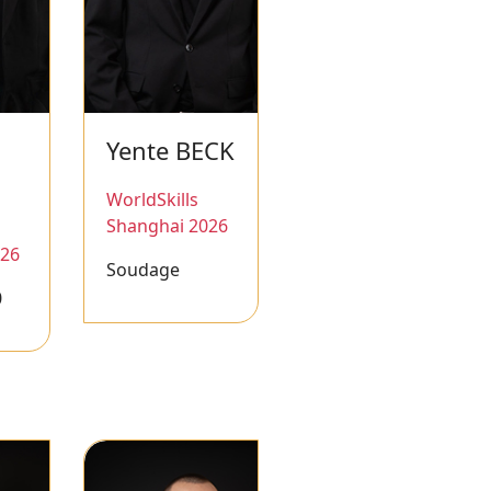
Yente BECK
WorldSkills
Shanghai 2026
026
Soudage
0