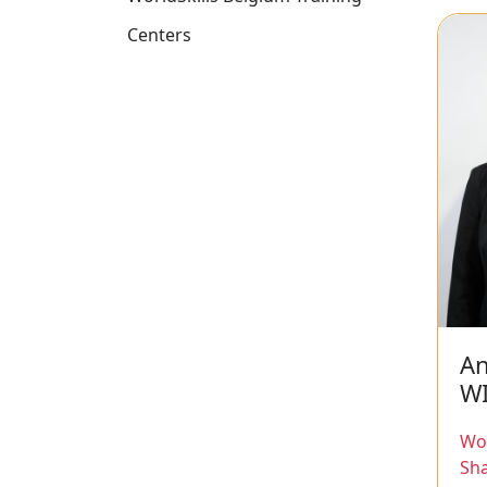
Centers
A
W
Wor
Sh