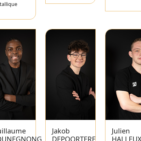
allique
illaume
Jakob
Julien
OUNEGNONG
DEPOORTERE
HALLEU