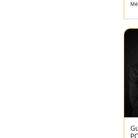
Mét
Gu
P