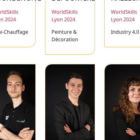
ldSkills
WorldSkills
WorldSkills
on 2024
Lyon 2024
Lyon 2024
i-Chauffage
Peinture &
Industry 4.0
Décoration