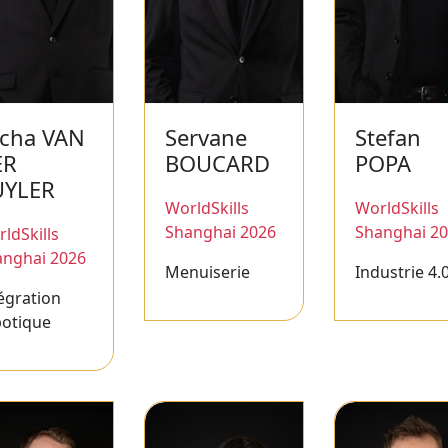
cha VAN
Servane
Stefan
ER
BOUCARD
POPA
UYLER
WorldSkills
WorldSkills
Shanghai 2026
Shanghai 2
ldSkills
anghai 2026
Menuiserie
Industrie 4.
égration
botique