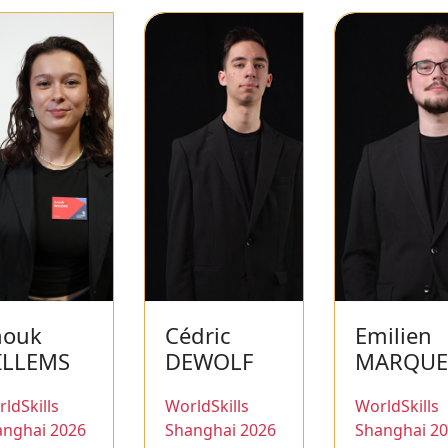
nouk
Cédric
Emilien
ILLEMS
DEWOLF
MARQUE
ldSkills
WorldSkills
WorldSkills
anghai 2026
Shanghai 2026
Shanghai 2