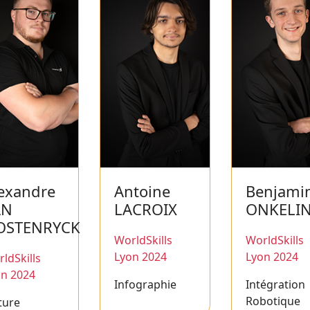
exandre
Antoine
Benjami
AN
LACROIX
ONKELI
OSTENRYCK
WorldSkills
WorldSkills
Lyon 2024
Lyon 2024
ldSkills
on 2024
Infographie
Intégration
Robotique
ture