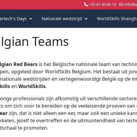
+32 81 40 86 10
info@wo
artech's Days
Nationale wedstrijd
WorldSkills Shangh
lgian Teams
lgian Red Bears
is het Belgische nationale team van techn
pen, opgeleid door WorldSkills Belgium. Het bestaat uit jon
 nationale wedstrijden en vertegenwoordigt België op de in
kills
en
WorldSkills
.
jonge professionals zijn afkomstig uit verschillende secto
ts om zich voor te bereiden op de veeleisende proeven van
ear
zijn, dat is niet alleen een eer, maar ook een unieke ka
kkelen, jezelf te overtreffen en de uitmuntendheid van tec
dschaal te promoten.