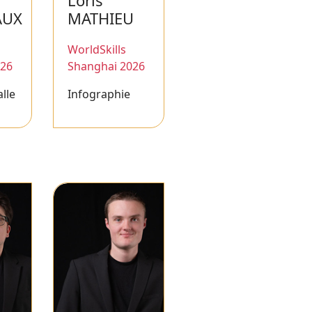
Loris
AUX
MATHIEU
WorldSkills
026
Shanghai 2026
alle
Infographie