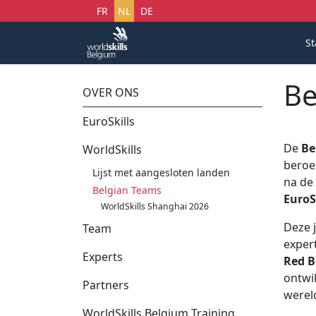
Selecteer uw taal
FR
NL
DE
St
Be
OVER ONS
EuroSkills
De
Be
WorldSkills
beroe
Lijst met aangesloten landen
na de
Belgian Teams
EuroS
WorldSkills Shanghai 2026
Deze 
Team
exper
Experts
Red B
ontwi
Partners
werel
WorldSkills Belgium Training