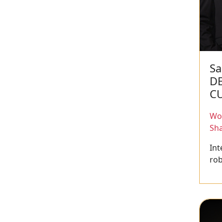
Sa
D
C
Wor
Sh
Int
ro