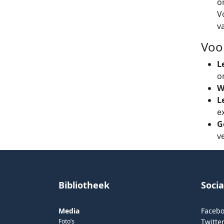
or
V
v
Voo
L
o
W
L
e
G
v
Bibliotheek
Soci
Media
Faceb
Foto’s
Twitter