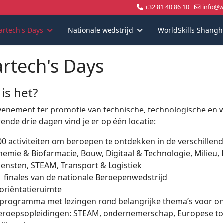
+32 81 40 86 10
info@wo
artech's Days
Nationale wedstrijd
WorldSkills Shangh
artech's Days
is het?
venement ter promotie van technische, technologische en 
nde drie dagen vind je er op één locatie:
00 activiteiten om beroepen te ontdekken in de verschillend
hemie & Biofarmacie, Bouw, Digitaal & Technologie, Milieu, 
iensten, STEAM, Transport & Logistiek
1 finales van de nationale Beroepenwedstrijd
 oriëntatieruimte
 programma met lezingen rond belangrijke thema’s voor on
eroepsopleidingen: STEAM, ondernemerschap, Europese tool