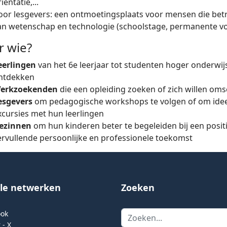
iëntatie,...
oor lesgevers: een ontmoetingsplaats voor mensen die betro
an wetenschap en technologie (schoolstage, permanente vor
r wie?
eerlingen
van het 6e leerjaar tot studenten hoger onderwij
ntdekken
erkzoekenden
die een opleiding zoeken of zich willen om
esgevers
om pedagogische workshops te volgen of om idee
xcursies met hun leerlingen
ezinnen
om hun kinderen beter te begeleiden bij een posit
ervullende persoonlijke en professionele toekomst
ale netwerken
Zoeken
Zoeken
ook
 - X