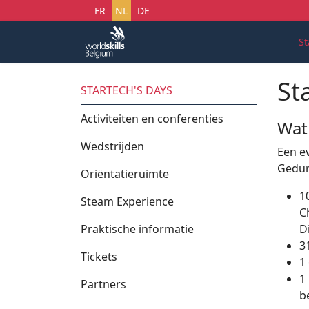
Selecteer uw taal
FR
NL
DE
St
St
STARTECH'S DAYS
Activiteiten en conferenties
Wat 
Wedstrijden
Een e
Gedure
Oriëntatieruimte
1
Steam Experience
C
Praktische informatie
D
3
Tickets
1
1
Partners
b