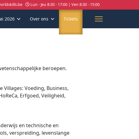
rldskills.be
Lun - Jeu 8:30 - 17:00 | Ven 8:30 - 15:00
ai 2026
Over ons
Tickets
wetenschappelijke beroepen.
e Villages: Voeding, Business,
HoReCa, Erfgoed, Veiligheid,
derwijs en technische en
s, verspreiding, levenslange