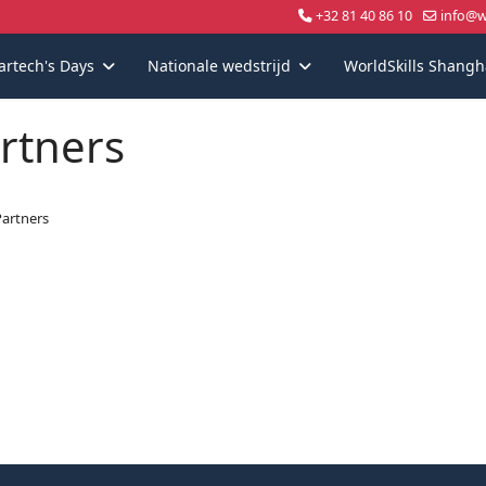
+32 81 40 86 10
info@wo
artech's Days
Nationale wedstrijd
WorldSkills Shangh
rtners
artners