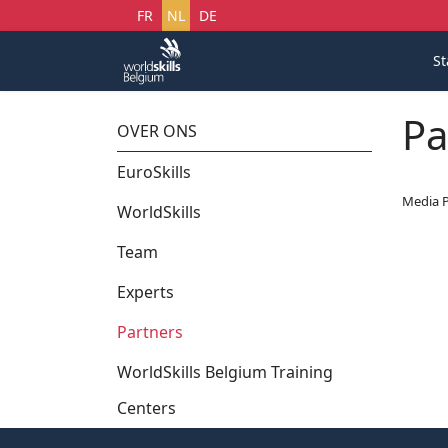
Selecteer uw taal
FR
NL
DE
St
Pa
OVER ONS
EuroSkills
Media P
WorldSkills
Team
Experts
Partners
WorldSkills Belgium Training
Centers