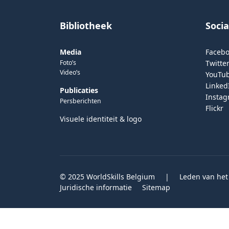
Bibliotheek
Soci
Media
Faceb
Foto’s
Twitter
Video’s
YouTu
Linked
Publicaties
Insta
Persberichten
Flickr
Visuele identiteit & logo
© 2025 WorldSkills Belgium
|
Leden van het
Juridische informatie
Sitemap