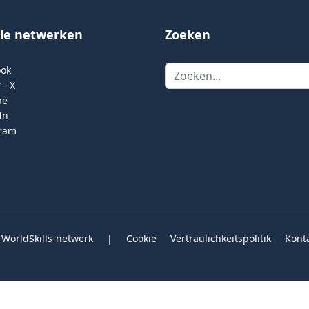
ale netwerken
Zoeken
Zoeken
ook
 - X
be
In
gram
 WorldSkills-netwerk
|
Cookie
Vertraulichkeitspolitik
Kont