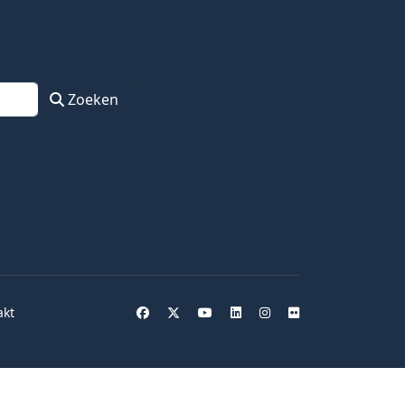
Zoeken
akt