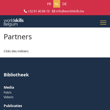
Selecteer uw taal
FR
NL
DE
+32 81 40 86 10
info@worldskills.be
Lun - Jeu 8:30 - 17:00 | Ven 8:30 - 15:00
Partners
Cités des métiers
Bibliotheek
Media
Foto’s
Video’s
Publicaties