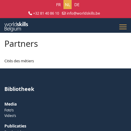
Selecteer uw taal
FR
NL
DE
+32 81 40 86 10
info@worldskills.be
Lun - Jeu 8:30 - 17:00 | Ven 8:30 - 15:00
Partners
Cités des métiers
Bibliotheek
Media
Foto’s
Video’s
Publicaties