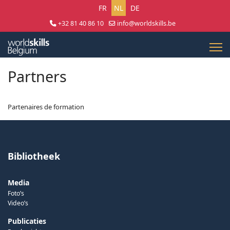
Selecteer uw taal
FR
NL
DE
+32 81 40 86 10
info@worldskills.be
Lun - Jeu 8:30 - 17:00 | Ven 8:30 - 15:00
Partners
Partenaires de formation
Bibliotheek
Media
Foto’s
Video’s
Publicaties