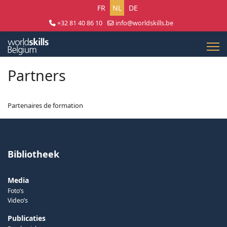
Selecteer uw taal
FR
NL
DE
+32 81 40 86 10
info@worldskills.be
Lun - Jeu 8:30 - 17:00 | Ven 8:30 - 15:00
Partners
Partenaires de formation
Bibliotheek
Media
Foto’s
Video’s
Publicaties