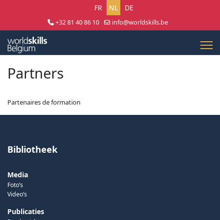
Selecteer uw taal
FR
NL
DE
+32 81 40 86 10
info@worldskills.be
Lun - Jeu 8:30 - 17:00 | Ven 8:30 - 15:00
Partners
Partenaires de formation
Bibliotheek
Media
Foto’s
Video’s
Publicaties