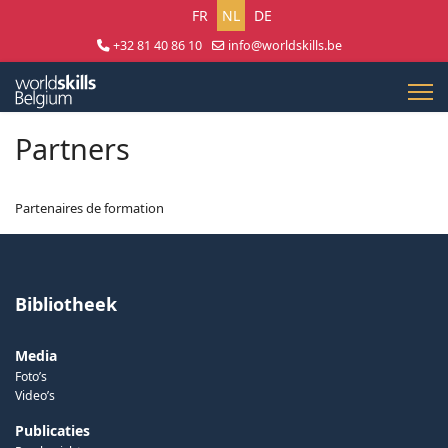
Selecteer uw taal
FR
NL
DE
+32 81 40 86 10
info@worldskills.be
Lun - Jeu 8:30 - 17:00 | Ven 8:30 - 15:00
Partners
Partenaires de formation
Bibliotheek
Media
Foto’s
Video’s
Publicaties