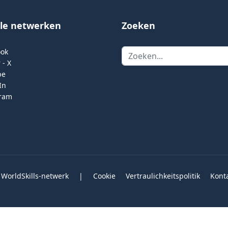
ale netwerken
Zoeken
Zoeken
ook
 - X
be
In
gram
 WorldSkills-netwerk
|
Cookie
Vertraulichkeitspolitik
Kont