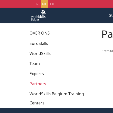
Selecteer uw taal
FR
NL
DE
St
Pa
OVER ONS
EuroSkills
Premi
WorldSkills
Team
Experts
Partners
WorldSkills Belgium Training
Centers