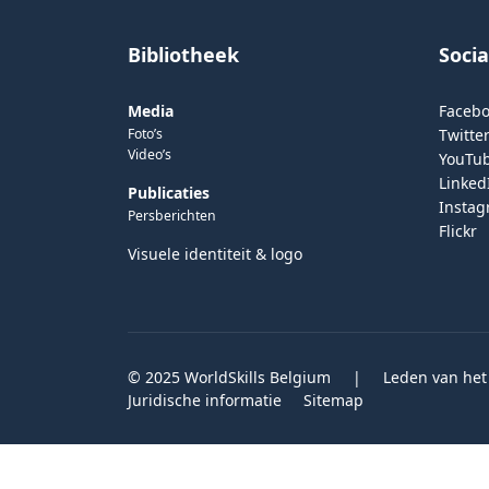
Bibliotheek
Soci
Media
Faceb
Foto’s
Twitter
Video’s
YouTu
Linked
Publicaties
Insta
Persberichten
Flickr
Visuele identiteit & logo
© 2025 WorldSkills Belgium
|
Leden van het
Juridische informatie
Sitemap