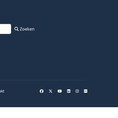
Zoeken
akt