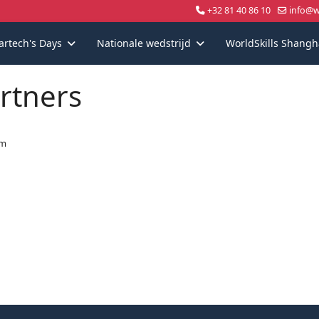
+32 81 40 86 10
info@wo
artech's Days
Nationale wedstrijd
WorldSkills Shangh
rtners
um