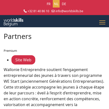
Selecteer uw taal
FR
NL
DE
+32 81 40 86 10
info@worldskills.be
Lun - Jeu 8:30 - 17:00 | Ven 8:30 - 15:00
Partners
Premium
Site Web
Wallonie Entreprendre soutient l’engagement
entrepreneurial des jeunes à travers son programme
WE Start (anciennement Générations Entreprenantes).
Cette stratégie accompagne les jeunes à chaque étape
de leur parcours : éveil à l’esprit d’entreprendre, mise
en action concrète, renforcement des compétences,
valorisation et accompagnement vers la