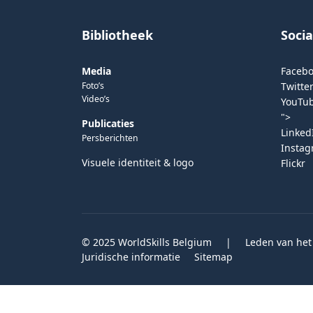
Bibliotheek
Soci
Media
Faceb
Foto’s
Twitter
Video’s
YouTu
">
Publicaties
Linked
Persberichten
Insta
Visuele identiteit & logo
Flickr
© 2025 WorldSkills Belgium
|
Leden van het
Juridische informatie
Sitemap