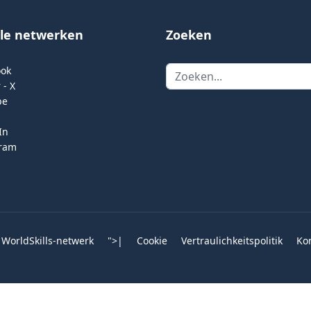
ale netwerken
Zoeken
Zoeken
ook
 - X
be
In
gram
 WorldSkills-netwerk
">
|
Cookie
Vertraulichkeitspolitik
Ko