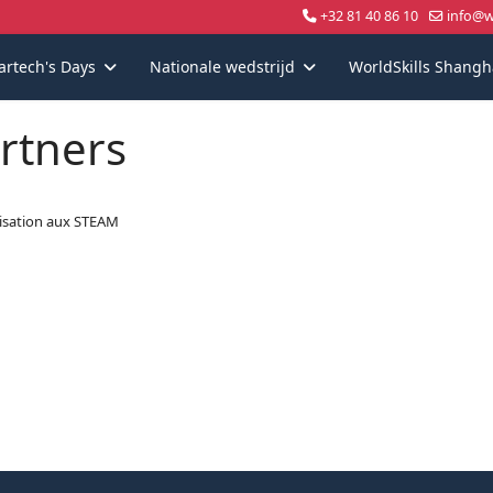
+32 81 40 86 10
info@wo
artech's Days
Nationale wedstrijd
WorldSkills Shangh
rtners
lisation aux STEAM