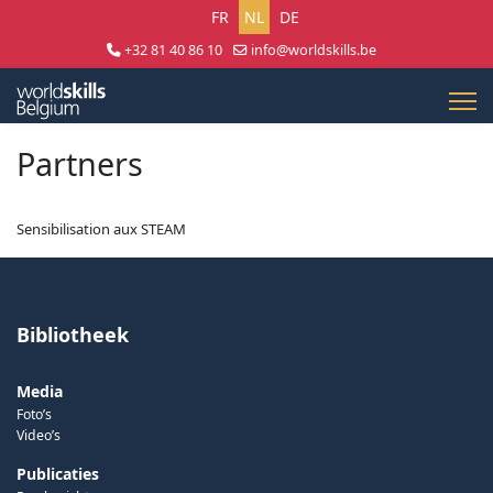
Selecteer uw taal
FR
NL
DE
+32 81 40 86 10
info@worldskills.be
Lun - Jeu 8:30 - 17:00 | Ven 8:30 - 15:00
Partners
Sensibilisation aux STEAM
Bibliotheek
Media
Foto’s
Video’s
Publicaties