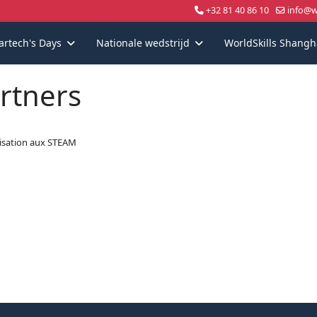
+32 81 40 86 10
info@wo
artech's Days
Nationale wedstrijd
WorldSkills Shangh
rtners
lisation aux STEAM