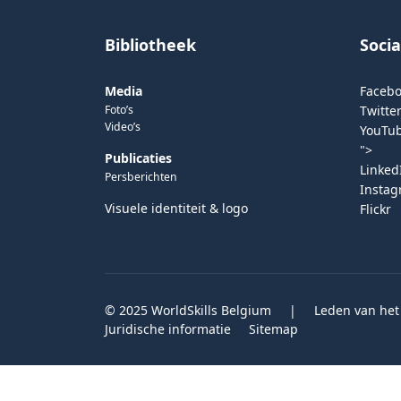
Bibliotheek
Soci
Media
Faceb
Foto’s
Twitter
Video’s
YouTu
">
Publicaties
Linked
Persberichten
Insta
Visuele identiteit & logo
Flickr
© 2025 WorldSkills Belgium
|
Leden van het
Juridische informatie
Sitemap