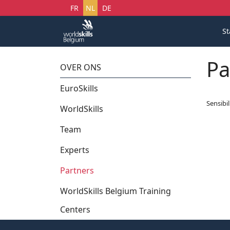
Selecteer uw taal
FR
NL
DE
St
Pa
OVER ONS
EuroSkills
Sensibi
WorldSkills
Team
Experts
Partners
WorldSkills Belgium Training
Centers