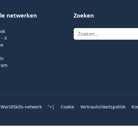
ale netwerken
Zoeken
Zoeken
ook
 - X
be
In
gram
 WorldSkills-netwerk
">
|
Cookie
Vertraulichkeitspolitik
Ko