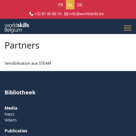
Selecteer uw taal
FR
NL
DE
+32 81 40 86 10
info@worldskills.be
Lun - Jeu 8:30 - 17:00 | Ven 8:30 - 15:00
Partners
Sensibilisation aux STEAM
Bibliotheek
Media
Foto’s
Video’s
Publicaties