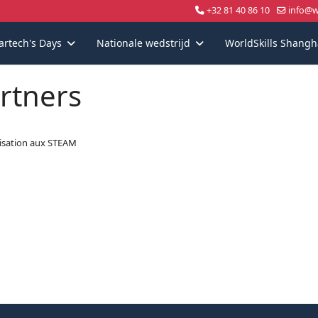
+32 81 40 86 10
info@wo
artech's Days
Nationale wedstrijd
WorldSkills Shangh
rtners
lisation aux STEAM