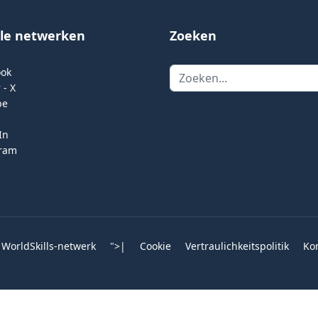
ale netwerken
Zoeken
Zoeken
ook
 - X
be
In
gram
 WorldSkills-netwerk
">
|
Cookie
Vertraulichkeitspolitik
Ko