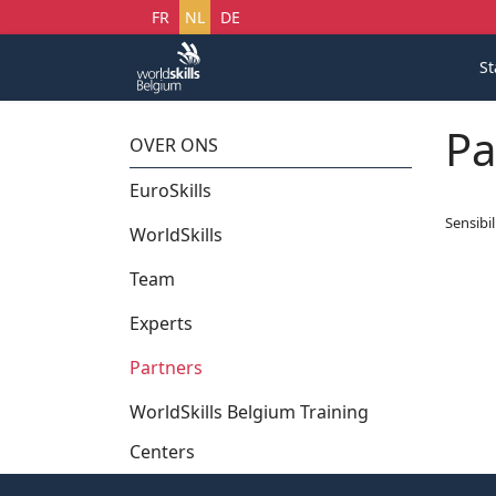
Selecteer uw taal
FR
NL
DE
St
Pa
OVER ONS
EuroSkills
Sensibi
WorldSkills
Team
Experts
Partners
WorldSkills Belgium Training
Centers