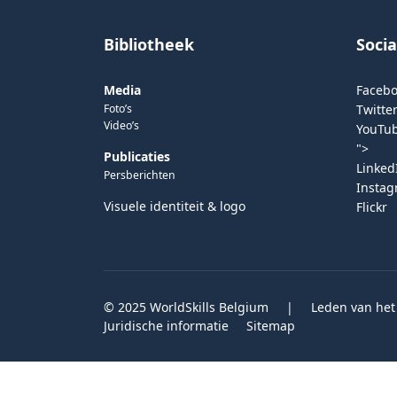
Bibliotheek
Soci
Media
Faceb
Foto’s
Twitter
Video’s
YouTu
">
Publicaties
Linked
Persberichten
Insta
Visuele identiteit & logo
Flickr
© 2025 WorldSkills Belgium
|
Leden van het
Juridische informatie
Sitemap