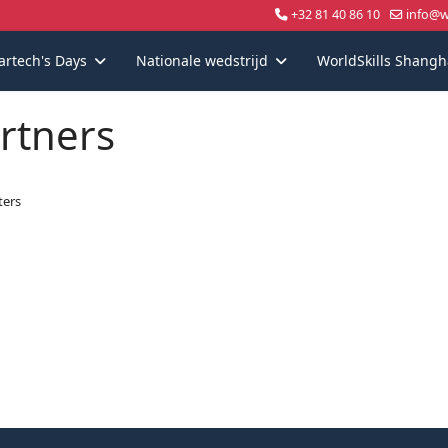
+32 81 40 86 10
info@wo
artech's Days
Nationale wedstrijd
WorldSkills Shangh
rtners
ters