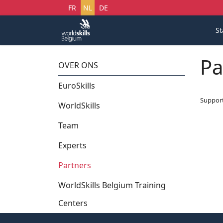
Selecteer uw taal
FR
NL
DE
St
Pa
OVER ONS
EuroSkills
Suppor
WorldSkills
Team
Experts
Partners
WorldSkills Belgium Training
Centers