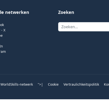
ale netwerken
Zoeken
Zoeken
ook
 - X
be
In
gram
 WorldSkills-netwerk
">
|
Cookie
Vertraulichkeitspolitik
Ko