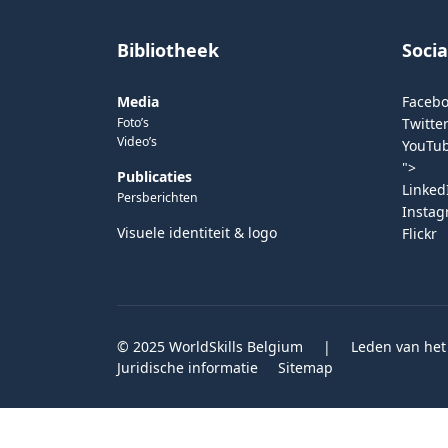
Bibliotheek
Soci
Media
Faceb
Foto’s
Twitter
Video’s
YouTu
">
Publicaties
Linked
Persberichten
Insta
Visuele identiteit & logo
Flickr
© 2025 WorldSkills Belgium
|
Leden van het
Juridische informatie
Sitemap