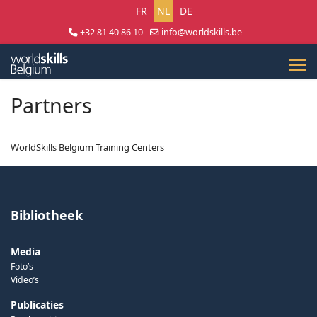
Selecteer uw taal
FR
NL
DE
+32 81 40 86 10
info@worldskills.be
Lun - Jeu 8:30 - 17:00 | Ven 8:30 - 15:00
Partners
WorldSkills Belgium Training Centers
Bibliotheek
Media
Foto’s
Video’s
Publicaties