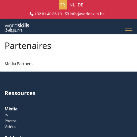
Sélectionnez votre langue
FR
NL
DE
+32 81 40 86 10
info@worldskills.be
Lun - Jeu 8:30 - 17:00 | Ven 8:30 - 15:00
Partenaires
Media Partners
Ressources
Média
">
Photos
Vidéos