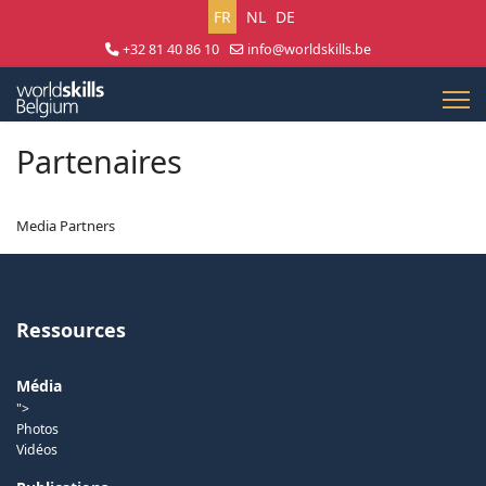
Sélectionnez votre langue
FR
NL
DE
+32 81 40 86 10
info@worldskills.be
Lun - Jeu 8:30 - 17:00 | Ven 8:30 - 15:00
Partenaires
Media Partners
Ressources
Média
">
Photos
Vidéos