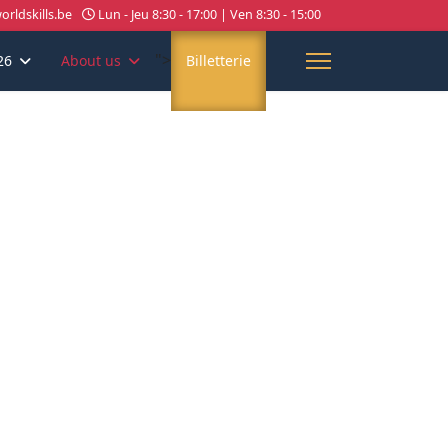
rldskills.be
Lun - Jeu 8:30 - 17:00 | Ven 8:30 - 15:00
">
26
About us
Billetterie