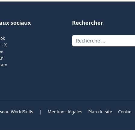
aux sociaux
Rechercher
Rechercher
ook
 - X
be
In
gram
eau WorldSkills
|
Mentions légales
Plan du site
Cookie