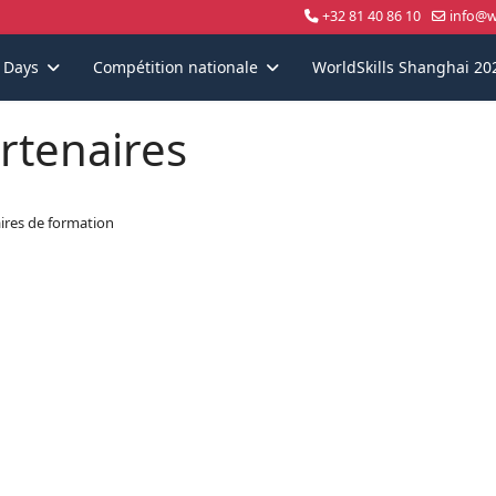
+32 81 40 86 10
info@wo
s Days
Compétition nationale
WorldSkills Shanghai 20
rtenaires
ires de formation