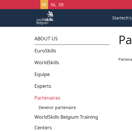
Sélectionnez votre langue
FR
NL
DE
Startech'
Pa
ABOUT US
EuroSkills
Partena
WorldSkills
Equipe
Experts
Partenaires
Devenir partenaire
WorldSkills Belgium Training
Centers