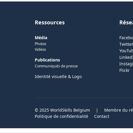
Ressources
Rése
Média
Faceb
Photos
Twitter
Vidéos
YouTu
Linked
Publications
Insta
Communiqués de presse
Flickr
Identité visuelle & Logo
© 2025 WorldSkills Belgium
|
Membre du rés
Politique de confidentialité
Contact