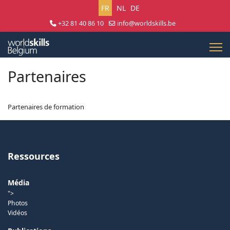
Sélectionnez votre langue
FR
NL
DE
+32 81 40 86 10
info@worldskills.be
Lun - Jeu 8:30 - 17:00 | Ven 8:30 - 15:00
Partenaires
Partenaires de formation
Ressources
Média
">
Photos
Vidéos