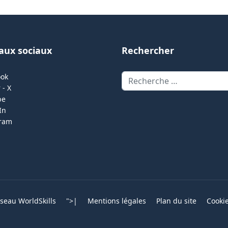
aux sociaux
Rechercher
Rechercher
ook
 - X
be
In
gram
eau WorldSkills
">
|
Mentions légales
Plan du site
Cooki