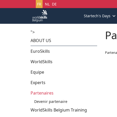
Sélectionnez votre langue
FR
NL
DE
Startech's Days
Pa
">
ABOUT US
EuroSkills
Partena
WorldSkills
Equipe
Experts
Partenaires
Devenir partenaire
WorldSkills Belgium Training