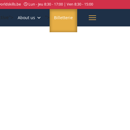
rldskills.be
Lun - Jeu 8:30 - 17:00 | Ven 8:30 - 15:00
ctive">
">
About us
Billetterie