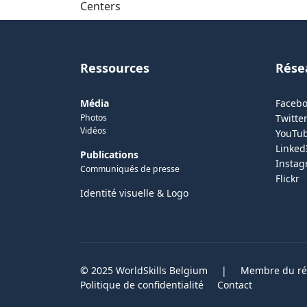
Centers
Ressources
Rése
Média
Faceb
Photos
Twitter
Vidéos
YouTu
Linked
Publications
Insta
Communiqués de presse
Flickr
Identité visuelle & Logo
© 2025 WorldSkills Belgium
|
Membre du rés
Politique de confidentialité
Contact