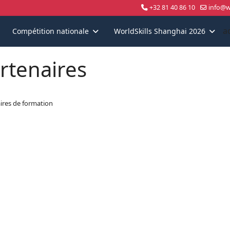
+32 81 40 86 10
info@wo
a
Compétition nationale
WorldSkills Shanghai 2026
rtenaires
ires de formation