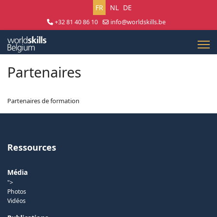
Sélectionnez votre langue
FR
NL
DE
+32 81 40 86 10
info@worldskills.be
Lun - Jeu 8:30 - 17:00 | Ven 8:30 - 15:00
Partenaires
Partenaires de formation
Ressources
Média
">
Photos
Vidéos