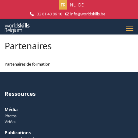
Sélectionnez votre langue
FR
NL
DE
+32 81 40 86 10
info@worldskills.be
Lun - Jeu 8:30 - 17:00 | Ven 8:30 - 15:00
Partenaires
Partenaires de formation
Ressources
Média
Photos
Vidéos
Publications