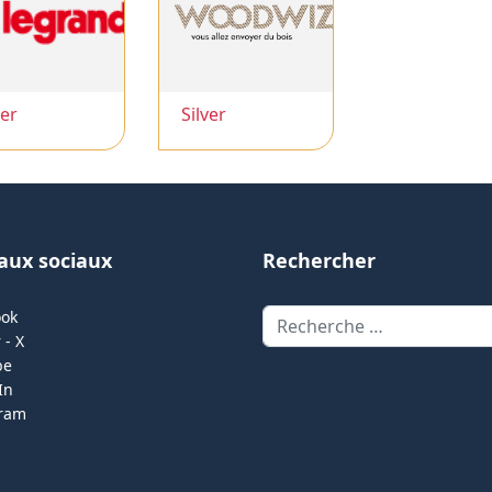
ver
Silver
aux sociaux
Rechercher
Rechercher
ook
 - X
be
In
gram