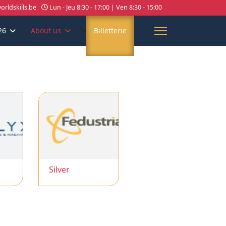
rldskills.be
Lun - Jeu 8:30 - 17:00 | Ven 8:30 - 15:00
">
26
About us
Billetterie
Silver