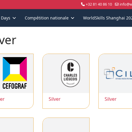
+32 81 40 86 10
info@wo
s Days
Compétition nationale
WorldSkills Shanghai 20
lver
ver
Silver
Silver