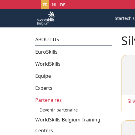
Sélectionnez votre langue
FR
NL
DE
Startech'
Si
ABOUT US
EuroSkills
WorldSkills
Equipe
Experts
Partenaires
Sil
Devenir partenaire
WorldSkills Belgium Training
Centers