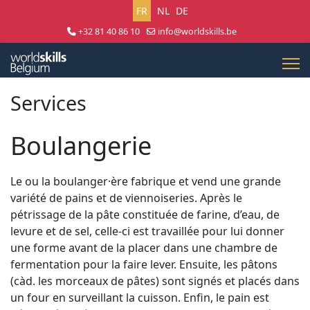
Sélectionnez votre langue
FR
NL
DE
+32 81 40 86 10
info@worldskills.be
Lun - Jeu 8:30 - 17:00 | Ven 8:30 - 15:00
Services
Boulangerie
Le ou la boulanger·ère fabrique et vend une grande
variété de pains et de viennoiseries. Après le
pétrissage de la pâte constituée de farine, d’eau, de
levure et de sel, celle-ci est travaillée pour lui donner
une forme avant de la placer dans une chambre de
fermentation pour la faire lever. Ensuite, les pâtons
(càd. les morceaux de pâtes) sont signés et placés dans
un four en surveillant la cuisson. Enfin, le pain est