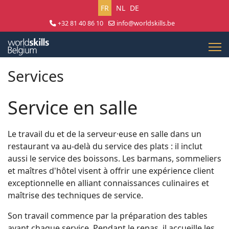
Sélectionnez votre langue
FR
NL
DE
+32 81 40 86 10
info@worldskills.be
Lun - Jeu 8:30 - 17:00 | Ven 8:30 - 15:00
Services
Service en salle
Le travail du et de la serveur·euse en salle dans un
restaurant va au-delà du service des plats : il inclut
aussi le service des boissons. Les barmans, sommeliers
et maîtres d'hôtel visent à offrir une expérience client
exceptionnelle en alliant connaissances culinaires et
maîtrise des techniques de service.
Son travail commence par la préparation des tables
avant chaque service. Pendant le repas, il accueille les