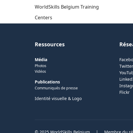
WorldSkills Belgium Training
Centers
Ressources
Rése
Média
Faceb
Photos
Twitter
Vidéos
YouTu
Linked
Publications
Insta
Communiqués de presse
Flickr
Identité visuelle & Logo
© 2025 WorldSkills Belgium
|
Membre du rés