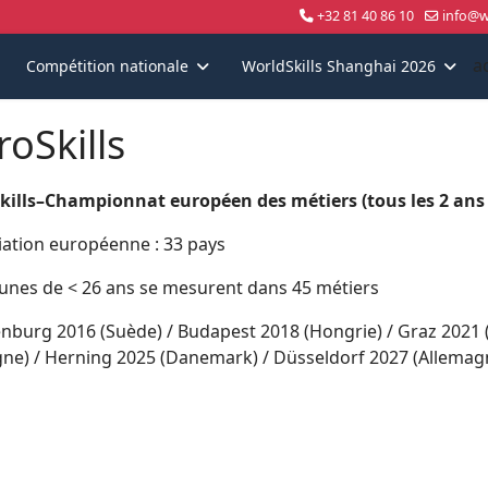
+32 81 40 86 10
info@wo
a
Compétition nationale
WorldSkills Shanghai 2026
roSkills
kills–Championnat européen des métiers (tous les 2 ans
iation européenne : 33 pays
eunes de < 26 ans se mesurent dans 45 métiers
nburg 2016 (Suède) / Budapest 2018 (Hongrie) / Graz 2021 
gne) / Herning 2025 (Danemark) / Düsseldorf 2027 (Allemag