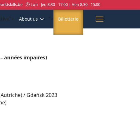
rldskills.be
Lun - Jeu 8:30 - 17:00 | Ven 8:30 - 15:00
ctive">
">
About us
Billetterie
 – années impaires)
(Autriche) / Gdańsk 2023
ne)