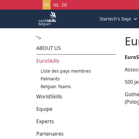
Sélectionnez votre langue
FR
NL
DE
Startech's Days
Eu
">
ABOUT US
EuroS
EuroSkills
Assoc
Liste des pays membres
Palmarès
500 j
Belgian Teams
Gothe
WorldSkills
(Polo
Equipe
Experts
Partenaires