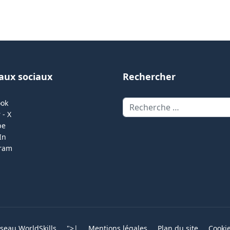
aux sociaux
Rechercher
Rechercher
ook
 - X
be
In
gram
eau WorldSkills
">
|
Mentions légales
Plan du site
Cooki