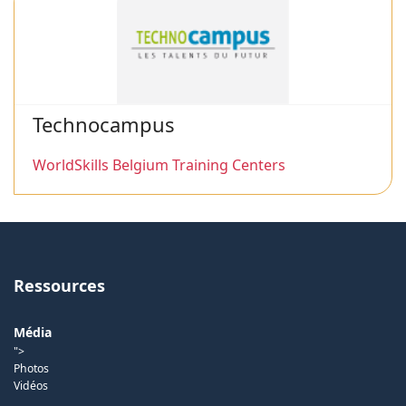
Technocampus
WorldSkills Belgium Training Centers
Ressources
Média
">
Photos
Vidéos