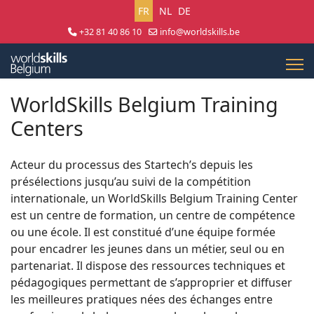
Sélectionnez votre langue
FR
NL
DE
+32 81 40 86 10
info@worldskills.be
Lun - Jeu 8:30 - 17:00 | Ven 8:30 - 15:00
WorldSkills Belgium Training
Centers
Acteur du processus des Startech’s depuis les
présélections jusqu’au suivi de la compétition
internationale, un WorldSkills Belgium Training Center
est un centre de formation, un centre de compétence
ou une école. Il est constitué d’une équipe formée
pour encadrer les jeunes dans un métier, seul ou en
partenariat. Il dispose des ressources techniques et
pédagogiques permettant de s’approprier et diffuser
les meilleures pratiques nées des échanges entre