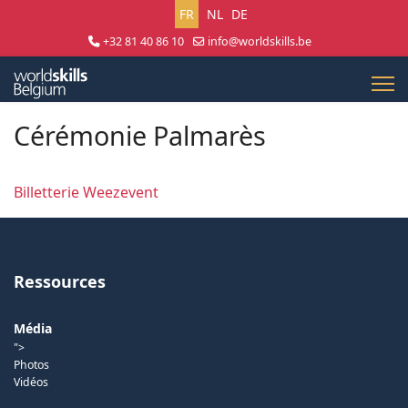
Sélectionnez votre langue
FR
NL
DE
+32 81 40 86 10
info@worldskills.be
Lun - Jeu 8:30 - 17:00 | Ven 8:30 - 15:00
Cérémonie Palmarès
Billetterie Weezevent
Ressources
Média
">
Photos
Vidéos