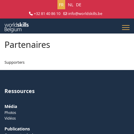
Sélectionnez votre langue
FR
NL
DE
+32 81 40 86 10
info@worldskills.be
Lun - Jeu 8:30 - 17:00 | Ven 8:30 - 15:00
Partenaires
Supporters
Ressources
Média
Photos
Vidéos
Publications