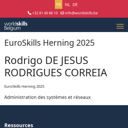
Sélectionnez votre langue
FR
NL
DE
+32 81 40 86 10
info@worldskills.be
Lun - Jeu 8:30 - 17:00 | Ven 8:30 - 15:00
EuroSkills Herning 2025
Rodrigo DE JESUS
RODRIGUES CORREIA
EuroSkills Herning 2025
Administration des systèmes et réseaux
Ressources